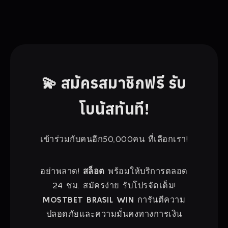
💫 สมัครสมาชิกฟรี รับ
โบนัสทันที!
เข้าร่วมกับคนอีก50,000คน ที่เลือกเรา!
อย่าพลาด!
สล็อต
พร้อมให้บริการตลอด
24 ชม. สมัครง่าย รับโปรจัดเต็ม!
MOSTBET BRASIL WIN
การันตีความ
ปลอดภัยและความมั่นคงทางการเงิน