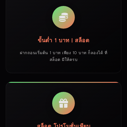
ขั้นต่ำ 1 บาท | สล็อต
ฝากถอนเริ่มต้น 1 บาท เพียง 10 บาท ก็ลองได้ ที่
สล็อต มีให้ครบ
สล็อต โปรโมชั่นเพียบ