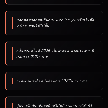
บอกต่อมาสล็อตเว็บตรง แตกง่าย jokerรับเงินทั้ง
2 ฝ่าย ชวนได้ไม่อั้น
สล็อตออนไลน์ 2026 เว็บตรงจากต่างประเทศ มี
เกมกว่า 2701+ เกม
ลงทะเบียนสล็อตมือถือตอนนี้ ได้โบนัสพิเศษ
ลุ้นรางวัลกับสมัครสล็อตได้แล้ว ระบบออโต้ 55