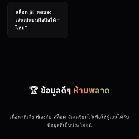
สูตรสล็อต pgมีโปร
WIN
สล็อต
มากมาย เครดิตฟรี
สล็อต jili ทดลอง
โบนัสฝาก และอื่นๆ
เล่นเล่นบนมือถือได้
อีก ที่ MOSTBET
ไหม?
BRASIL WIN
สล็อต jili ทดลองเล่น
เล่นได้ทุกเครื่อง มือ
ถือ แท็บเล็ต เล่นผ่าน
เว็บได้
สล็อต
🏆 ข้อมูลดีๆ
ห้ามพลาด
เนื้อหาที่เกี่ยวข้องกับ
สล็อต
จัดเตรียมไว้เพื่อให้ผู้เล่นได้รับ
ข้อมูลที่เป็นประโยชน์