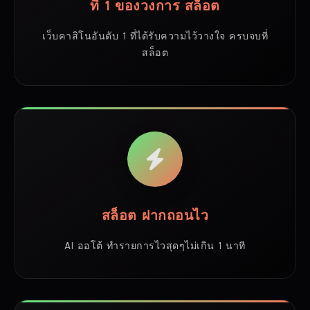
ที่ 1 ของวงการ สล็อต
เว็บคาสิโนอันดับ 1 ที่ได้รับความไว้วางใจ ครบจบที่
สล็อต
สล็อต ฝากถอนไว
AI ออโต้ ทำรายการไวสุดๆไม่เกิน 1 นาที