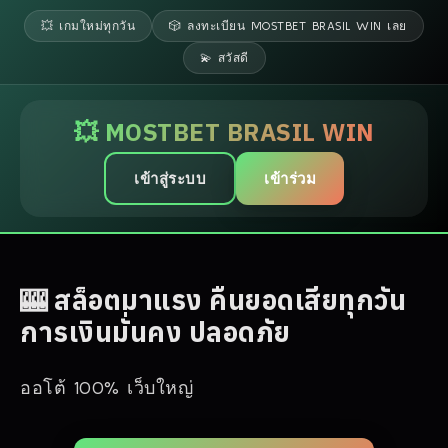
💥 เกมใหม่ทุกวัน
🎲 ลงทะเบียน MOSTBET BRASIL WIN เลย
💫 สวัสดี
💥 MOSTBET BRASIL WIN
เข้าสู่ระบบ
เข้าร่วม
🎰 สล็อตมาแรง คืนยอดเสียทุกวัน
การเงินมั่นคง ปลอดภัย
ออโต้ 100% เว็บใหญ่