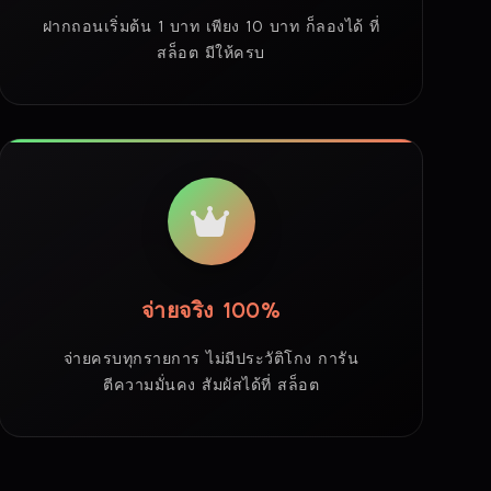
ฝากถอนเริ่มต้น 1 บาท เพียง 10 บาท ก็ลองได้ ที่
สล็อต มีให้ครบ
จ่ายจริง 100%
จ่ายครบทุกรายการ ไม่มีประวัติโกง การัน
ตีความมั่นคง สัมผัสได้ที่ สล็อต