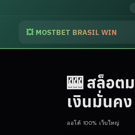
💥 MOSTBET BRASIL WIN
🎰 สล็อตม
เงินมั่นค
ออโต้ 100% เว็บใหญ่