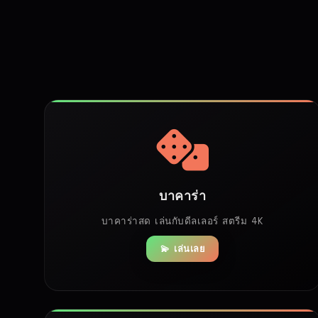
บาคาร่า
บาคาร่าสด เล่นกับดีลเลอร์ สตรีม 4K
💫 เล่นเลย