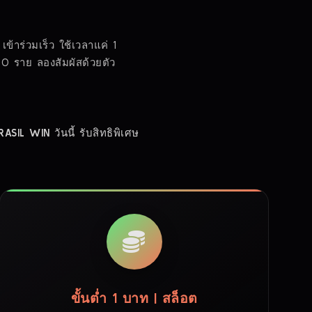
้าร่วมเร็ว ใช้เวลาแค่ 1
00 ราย ลองสัมผัสด้วยตัว
ASIL WIN
วันนี้ รับสิทธิพิเศษ
ขั้นต่ำ 1 บาท | สล็อต