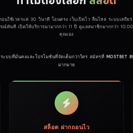
ทำไมต้องเลือก
สล็อต
อนใช้เวลาแค่ 30 วินาที โอนตรง เว็บเปิดไว ลื่นไหล ระบบเสถียร เข
รณ์ทันที เปิดให้บริการมามากกว่า 11 ปี ดูแลสมาชิกมากกว่า 10,0
คุณเอง
ือระบบที่มั่นคงและโปรโมชั่นที่จัดเต็มกว่าใคร สมัครที่
MOSTBET BR
มากมาย
สล็อต ฝากถอนไว