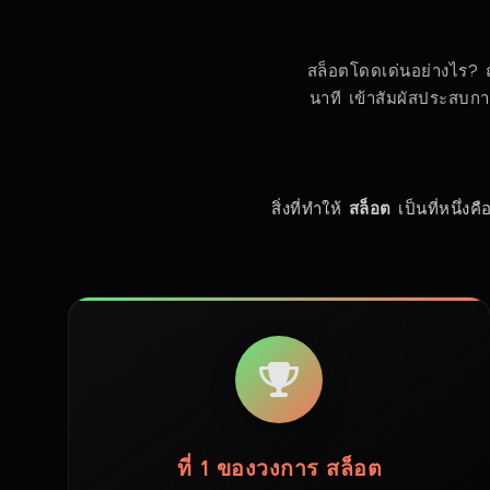
สล็อตโดดเด่นอย่างไร? ถ
นาที เข้าสัมผัสประสบกา
สิ่งที่ทำให้
สล็อต
เป็นที่หนึ่งค
ที่ 1 ของวงการ สล็อต