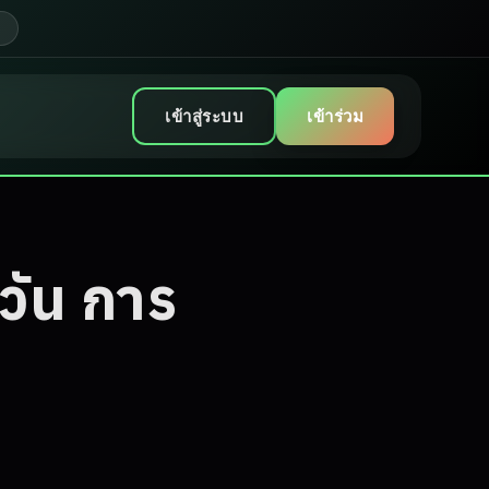
ี
เข้าสู่ระบบ
เข้าร่วม
วัน การ