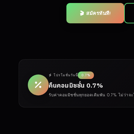
🎬 สมัครทันที!
โปรโมชั่นวันนี้
0.7%
คืนคอมมิชชั่น 0.7%
รับค่าคอมมิชชั่นทุกยอดเดิมพัน 0.7% ไม่ว่าจะไ