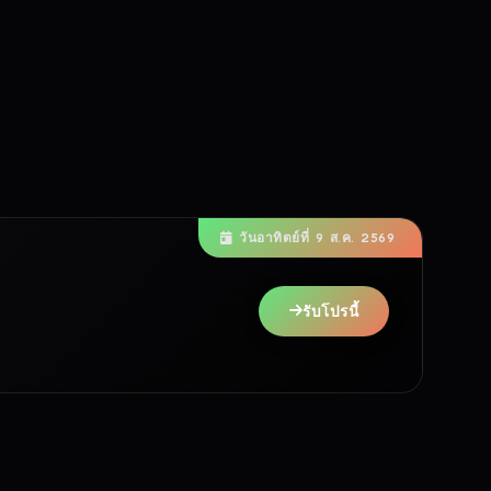
วันอาทิตย์ที่ 9 ส.ค. 2569
รับโปรนี้