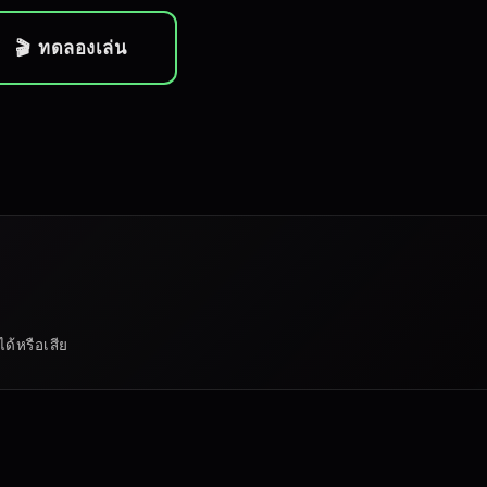
🎬 ทดลองเล่น
ด้หรือเสีย