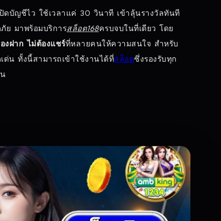
ิดบัญชีไว ใช้เวลาแค่ 30 วินาที เข้าลุ้นรางวัลทันที
ภัย มาพร้อมบริการ
สล็อต168
ครบจบในที่เดียว โดย
้องฝาก ไม่ต้องแชร์
ที่หลายคนให้ความสนใจ สำหรับ
ด่น ทั้งนี้สามารถเข้าใช้งานได้ที่
สล็อต
ซึ่งรองรับทุก
ัน