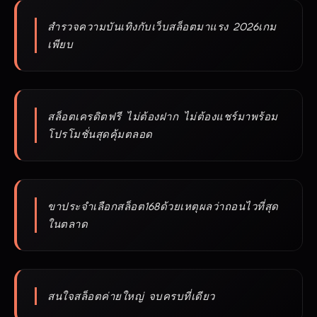
สำรวจความบันเทิงกับเว็บสล็อตมาแรง 2026เกม
เพียบ
สล็อตเครดิตฟรี ไม่ต้องฝาก ไม่ต้องแชร์มาพร้อม
โปรโมชั่นสุดคุ้มตลอด
ขาประจำเลือกสล็อต168ด้วยเหตุผลว่าถอนไวที่สุด
ในตลาด
สนใจสล็อตค่ายใหญ่ จบครบที่เดียว