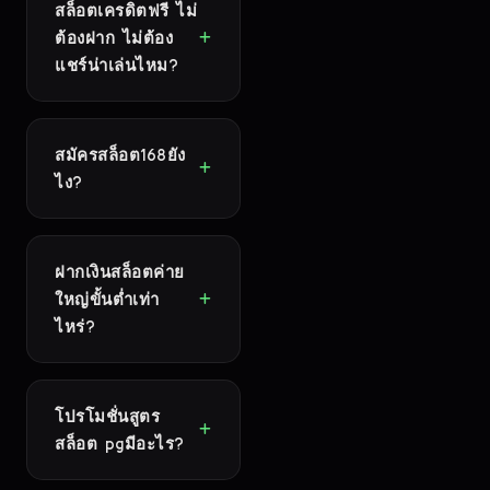
2026เป็นเว็บพนัน
สล็อตเครดิตฟรี ไม่
ออนไลน์ ชั้นนำ ฝาก
ต้องฝาก ไม่ต้อง
ถอนออโต้ รวดเร็ว
แชร์น่าเล่นไหม?
มั่นคง ที่ MOSTBET
สล็อตเครดิตฟรี ไม่
BRASIL WIN
สล็อต
ต้องฝาก ไม่ต้องแชร์
สมัครสล็อต168ยัง
ได้รับความนิยมสูง
ไง?
สมาชิกเยอะ จ่ายจริง
สล็อต168ไม่ยุ่งยาก
มั่นคง
สล็อต
ใช้เวลาไม่นาน รับ
ฝากเงินสล็อตค่าย
โบนัสทันที
สล็อต
ใหญ่ขั้นต่ำเท่า
ไหร่?
สล็อตค่ายใหญ่ไม่มี
ขั้นต่ำ ทำรายการเร็ว
โปรโมชั่นสูตร
ไม่ถึง 30 วินาที ที่
สล็อต pgมีอะไร?
MOSTBET BRASIL