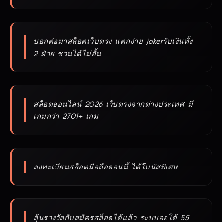
บอกต่อมาสล็อตเว็บตรง แตกง่าย jokerรับเงินทั้ง
2 ฝ่าย ชวนได้ไม่อั้น
สล็อตออนไลน์ 2026 เว็บตรงจากต่างประเทศ มี
เกมกว่า 2701+ เกม
ลงทะเบียนสล็อตมือถือตอนนี้ ได้โบนัสพิเศษ
ลุ้นรางวัลกับสมัครสล็อตได้แล้ว ระบบออโต้ 55