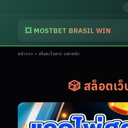
💥 MOSTBET BRASIL WIN
หน้าแรก
» สล็อตเว็บตรง แตกหนัก
🎲 สล็อตเว็