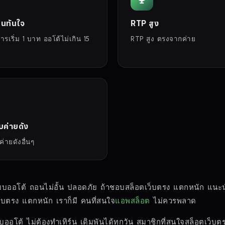
นทันใจ
RTP สูง
รเริ่ม 1 บาท ออโต้ไม่เกิน 15
RTP สูง ตรงจากค่าย
ค่ายดัง
่ายดังอื่นๆ
ระบบออโต้ ถอนไม่อั้น ปลอดภัย ถ้าชอบสล็อตเว็บตรง แตกหนัก แน
บตรง แตกหนัก เราก็มี คนที่สนใจ
แอพสล็อต
ไม่ควรพลาด
บออโต้ ไม่ต้องทำเทิร์น เดิมพันได้ทุกวัน สมาชิกที่สนใจสล็อตเว็บ