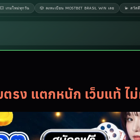
💥 เกมใหม่ทุกวัน
🎲 ลงทะเบียน MOSTBET BRASIL WIN เลย
💫 สวัสด
บตรง แตกหนัก เว็บแท้ ไม่