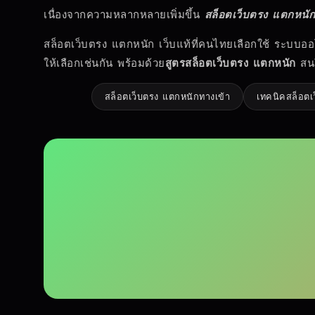
เนื่องจากความหลากหลายเพิ่มขึ้น
สล็อตเว็บตรง แตกหนักเ
สล็อตเว็บตรง แตกหนัก เว็บแท้ที่คนไทยเลือกใช้ ระบบออ
ให้เลือกเช่นกัน พร้อมด้วย
สูตรสล็อตเว็บตรง แตกหนัก
สน
สล็อตเว็บตรง แตกหนักทางเข้า
เทคนิคสล็อตเ