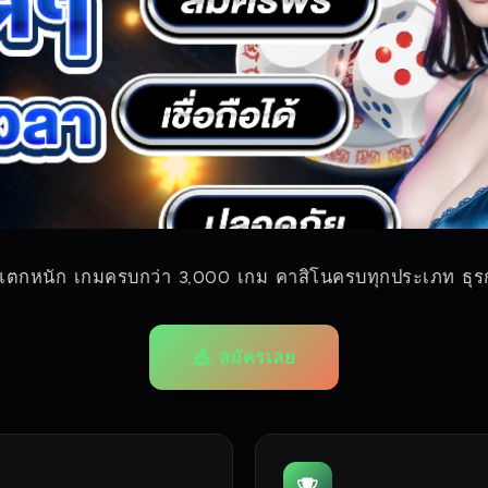
 แตกหนัก เกมครบกว่า 3,000 เกม คาสิโนครบทุกประเภท ธุร
🎪 สมัครเลย