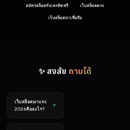
สมัครสล็อตรับเครดิตฟรี
เว็บสล็อตตรง
เว็บสล็อตน่าเชื่อถือ
✨ สงสัย
ถามได้
เว็บสล็อตมาแรง
2026คืออะไร?
เว็บสล็อตมาแรง