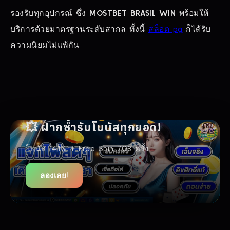
รองรับทุกอุปกรณ์ ซึ่ง
MOSTBET BRASIL WIN
พร้อมให้
บริการด้วยมาตรฐานระดับสากล ทั้งนี้
สล็อต pg
ก็ได้รับ
ความนิยมไม่แพ้กัน
💥 ฝากซ้ำรับโบนัสทุกยอด!
โบนัส 141% + Free Spin 703 ครั้ง
ลองเลย!