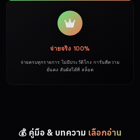
จ่ายจริง 100%
จ่ายครบทุกรายการ ไม่มีประวัติโกง การันตีความ
มั่นคง สัมผัสได้ที่ สล็อต
💰 คู่มือ & บทความ
เลือกอ่าน