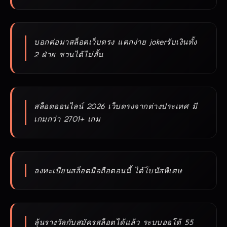
บอกต่อมาสล็อตเว็บตรง แตกง่าย jokerรับเงินทั้ง
2 ฝ่าย ชวนได้ไม่อั้น
สล็อตออนไลน์ 2026 เว็บตรงจากต่างประเทศ มี
เกมกว่า 2701+ เกม
ลงทะเบียนสล็อตมือถือตอนนี้ ได้โบนัสพิเศษ
ลุ้นรางวัลกับสมัครสล็อตได้แล้ว ระบบออโต้ 55