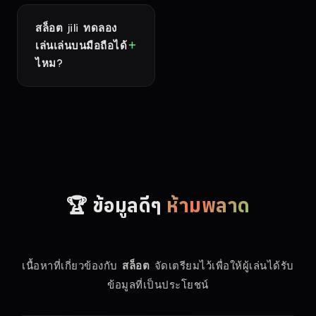
สูตรสล็อต pgมีโปร
WIN
สล็อต
มากมาย เครดิตฟรี
สล็อต jili ทดลอง
โบนัสฝาก และอื่นๆ
เล่นเล่นบนมือถือได้
อีก ที่ MOSTBET
ไหม?
BRASIL WIN
สล็อต jili ทดลองเล่น
เล่นได้ทุกเครื่อง มือ
ถือ แท็บเล็ต เล่นผ่าน
เว็บได้
สล็อต
🏆 ข้อมูลดีๆ
ห้ามพลาด
เนื้อหาที่เกี่ยวข้องกับ
สล็อต
จัดเตรียมไว้เพื่อให้ผู้เล่นได้รับ
ข้อมูลที่เป็นประโยชน์