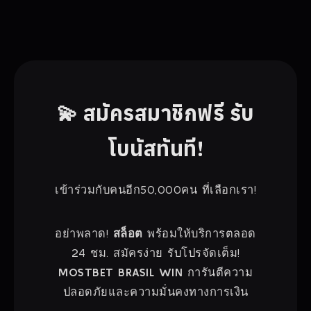
💫 สมัครสมาชิกฟรี รับ
โบนัสทันที!
เข้าร่วมกับคนอีก50,000คน ที่เลือกเรา!
อย่าพลาด!
สล็อต
พร้อมให้บริการตลอด
24 ชม. สมัครง่าย รับโปรจัดเต็ม!
MOSTBET BRASIL WIN
การันตีความ
ปลอดภัยและความมั่นคงทางการเงิน