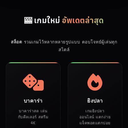
🎰 เกมใหม่
อัพเดตล่าสุด
สล็อต
รวมเกมไว้หลากหลายรูปแบบ ตอบโจทย์ผู้เล่นทุก
สไตล์
บาคาร่า
ยิงปลา
บาคาร่าสด เล่น
เกมยิงปลา
กับดีลเลอร์ สตรีม
ออนไลน์ แตกง่าย
4K
แจ็คพอตแตกบ่อย