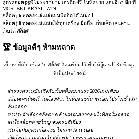
สูตรสล็อต pgมีโปรมากมาย เครดิตฟรี โบนัสฝาก และอื่นๆ อีก ที่
MOSTBET BRASIL WIN
สล็อต jili ทดลองเล่นเล่นบนมือถือได้ไหม?
สล็อต jili ทดลองเล่นเล่นได้ทุกเครื่อง มือถือ แท็บเล็ต เล่นผ่าน
เว็บได้
สล็อต
🏆 ข้อมูลดีๆ
ห้ามพลาด
เนื้อหาที่เกี่ยวข้องกับ
สล็อต
จัดเตรียมไว้เพื่อให้ผู้เล่นได้รับข้อมูล
ที่เป็นประโยชน์
สำรวจความบันเทิงกับเว็บสล็อตมาแรง 2026เกมเพียบ
สล็อตเครดิตฟรี ไม่ต้องฝาก ไม่ต้องแชร์มาพร้อมโปรโมชั่นสุด
คุ้มตลอด
ขาประจำเลือกสล็อต168ด้วยเหตุผลว่าถอนไวที่สุดในตลาด
สนใจสล็อตค่ายใหญ่ จบครบที่เดียว
เริ่มต้นกับสูตรสล็อต pg ไม่ผิดหวังแน่นอน
เปิดโลกความสนุกกับสล็อต jili ทดลองเล่นเกมครบ