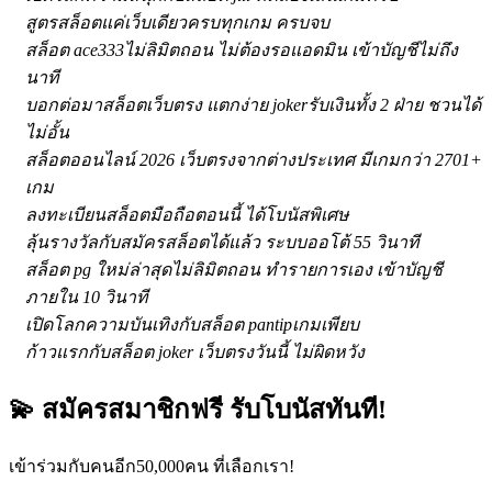
สูตรสล็อตแค่เว็บเดียวครบทุกเกม ครบจบ
สล็อต ace333ไม่ลิมิตถอน ไม่ต้องรอแอดมิน เข้าบัญชีไม่ถึง
นาที
บอกต่อมาสล็อตเว็บตรง แตกง่าย jokerรับเงินทั้ง 2 ฝ่าย ชวนได้
ไม่อั้น
สล็อตออนไลน์ 2026 เว็บตรงจากต่างประเทศ มีเกมกว่า 2701+
เกม
ลงทะเบียนสล็อตมือถือตอนนี้ ได้โบนัสพิเศษ
ลุ้นรางวัลกับสมัครสล็อตได้แล้ว ระบบออโต้ 55 วินาที
สล็อต pg ใหม่ล่าสุดไม่ลิมิตถอน ทำรายการเอง เข้าบัญชี
ภายใน 10 วินาที
เปิดโลกความบันเทิงกับสล็อต pantipเกมเพียบ
ก้าวแรกกับสล็อต joker เว็บตรงวันนี้ ไม่ผิดหวัง
💫 สมัครสมาชิกฟรี รับโบนัสทันที!
เข้าร่วมกับคนอีก50,000คน ที่เลือกเรา!