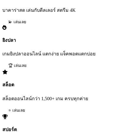
บาคาร่าสด เล่นกับดีลเลอร์ สตรีม 4K
💫 เล่นเลย
ยิงปลา
เกมยิงปลาออนไลน์ แตกง่าย แจ็คพอตแตกบ่อย
🏆 เล่นเลย
สล็อต
สล็อตออนไลน์กว่า 1,500+ เกม ครบทุกค่าย
⭐ เล่นเลย
สปอร์ต