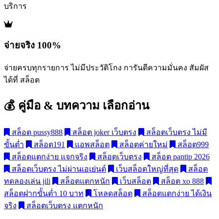
บริการ
จ่ายจริง 100%
จ่ายครบทุกรายการ ไม่มีประวัติโกง การันตีความมั่นคง สัมผัส
ได้ที่ สล็อต
💰 คู่มือ & บทความ
เลือกอ่าน
สล็อต pussy888
สล็อต joker เว็บตรง
สล็อตเว็บตรง ไม่มี
ขั้นต่ำ
สล็อต191
แอพสล็อต
สล็อตค่ายใหม่
สล็อต999
สล็อตแตกง่าย แจกจริง
สล็อตเว็บตรง
สล็อต pantip 2026
สล็อตเว็บตรง ไม่ผ่านเอเย่นต์
เว็บสล็อตใหญ่ที่สุด
สล็อต
ทดลองเล่น jili
สล็อตแตกหนัก
เว็บสล็อต
สล็อต xo 888
สล็อตฝากขั้นต่ำ 10 บาท
โหลดสล็อต
สล็อตแตกง่าย ได้เงิน
จริง
สล็อตเว็บตรง แตกหนัก