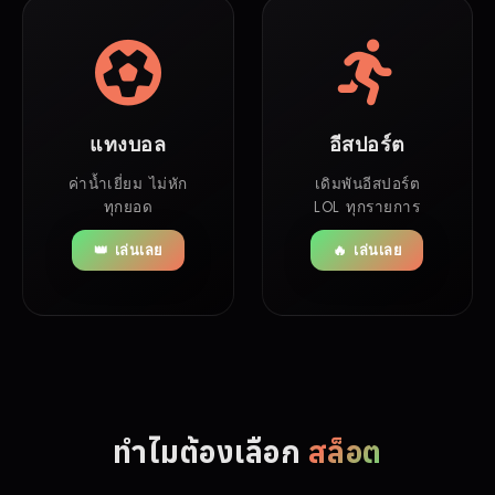
แทงบอล
อีสปอร์ต
ค่าน้ำเยี่ยม ไม่หัก
เดิมพันอีสปอร์ต
ทุกยอด
LOL ทุกรายการ
👑 เล่นเลย
🔥 เล่นเลย
ทำไมต้องเลือก
สล็อต