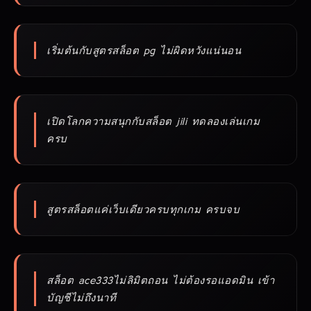
เริ่มต้นกับสูตรสล็อต pg ไม่ผิดหวังแน่นอน
เปิดโลกความสนุกกับสล็อต jili ทดลองเล่นเกม
ครบ
สูตรสล็อตแค่เว็บเดียวครบทุกเกม ครบจบ
สล็อต ace333ไม่ลิมิตถอน ไม่ต้องรอแอดมิน เข้า
บัญชีไม่ถึงนาที