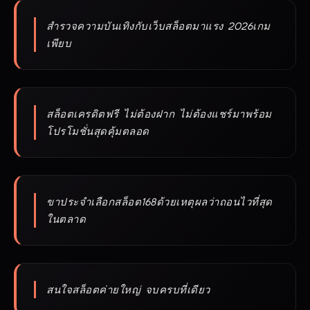
สำรวจความบันเทิงกับเว็บสล็อตมาแรง 2026เกม
เพียบ
สล็อตเครดิตฟรี ไม่ต้องฝาก ไม่ต้องแชร์มาพร้อม
โปรโมชั่นสุดคุ้มตลอด
ขาประจำเลือกสล็อต168ด้วยเหตุผลว่าถอนไวที่สุด
ในตลาด
สนใจสล็อตค่ายใหญ่ จบครบที่เดียว