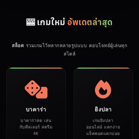
🎰 เกมใหม่
อัพเดตล่าสุด
สล็อต
รวมเกมไว้หลากหลายรูปแบบ ตอบโจทย์ผู้เล่นทุก
สไตล์
บาคาร่า
ยิงปลา
บาคาร่าสด เล่น
เกมยิงปลา
กับดีลเลอร์ สตรีม
ออนไลน์ แตกง่าย
4K
แจ็คพอตแตกบ่อย