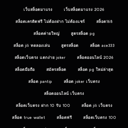
เว็บสล็อตมาแรง
เว็บสล็อตมาแรง 2026
สล็อตเครดิตฟรี ไม่ต้องฝาก ไม่ต้องแชร์
สล็อต168
สล็อตค่ายใหญ่
สูตรสล็อต pg
สล็อต jili ทดลองเล่น
สูตรสล็อต
สล็อต ace333
สล็อตเว็บตรง แตกง่าย joker
สล็อตออนไลน์ 2026
สล็อตมือถือ
สมัครสล็อต
สล็อต pg ใหม่ล่าสุด
สล็อต pantip
สล็อต joker เว็บตรง
สล็อตออนไลน์ เว็บตรง
สล็อตเว็บตรง ฝาก 10 รับ 100
สล็อต jili เว็บตรง
สล็อต true wallet
สล็อตฟรี
สล็อตเว็บตรง 100