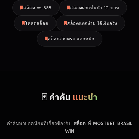
สล็อต xo 888
สล็อตฝากขั้นต่ำ 10 บาท
โหลดสล็อต
สล็อตแตกง่าย ได้เงินจริง
สล็อตเว็บตรง แตกหนัก
🃏 คำค้น
แนะนำ
คำค้นหายอดนิยมที่เกี่ยวข้องกับ
สล็อต
ที่
MOSTBET BRASIL
WIN