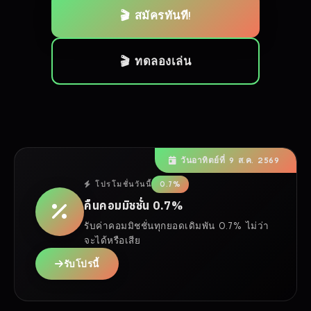
🎬 สมัครทันที!
🎬 ทดลองเล่น
วันอาทิตย์ที่ 9 ส.ค. 2569
โปรโมชั่นวันนี้
0.7%
คืนคอมมิชชั่น 0.7%
รับค่าคอมมิชชั่นทุกยอดเดิมพัน 0.7% ไม่ว่า
จะได้หรือเสีย
รับโปรนี้