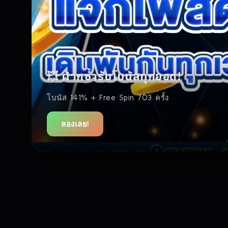
💥 ฝากซ้ำรับโบนัสทุกยอด!
โบนัส 141% + Free Spin 703 ครั้ง
ลองเลย!