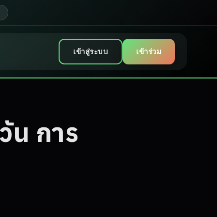
ี
เข้าสู่ระบบ
เข้าร่วม
วัน การ