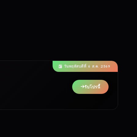
วันพฤหัสบดีที่ 6 ส.ค. 2569
รับโปรนี้