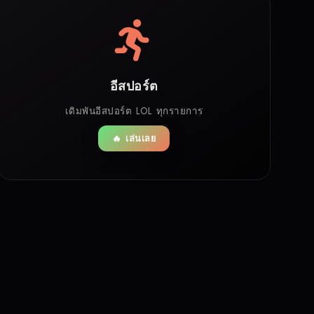
อีสปอร์ต
เดิมพันอีสปอร์ต LOL ทุกรายการ
🔥 เล่นเลย