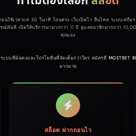
ทำไมต้องเลือก
สล็อต
อนใช้เวลาแค่ 30 วินาที โอนตรง เว็บเปิดไว ลื่นไหล ระบบเสถียร เข
รณ์ทันที เปิดให้บริการมามากกว่า 11 ปี ดูแลสมาชิกมากกว่า 10,0
คุณเอง
ือระบบที่มั่นคงและโปรโมชั่นที่จัดเต็มกว่าใคร สมัครที่
MOSTBET BR
มากมาย
สล็อต ฝากถอนไว