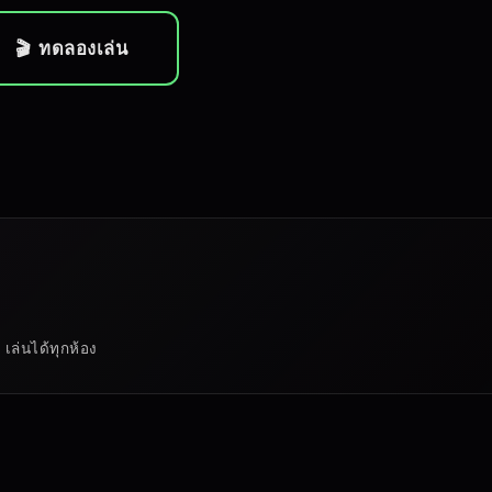
🎬 ทดลองเล่น
เล่นได้ทุกห้อง