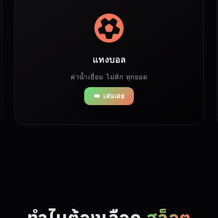
แทงบอล
ค่าน้ำเยี่ยม ไม่หัก ทุกยอด
👑 เล่นเลย