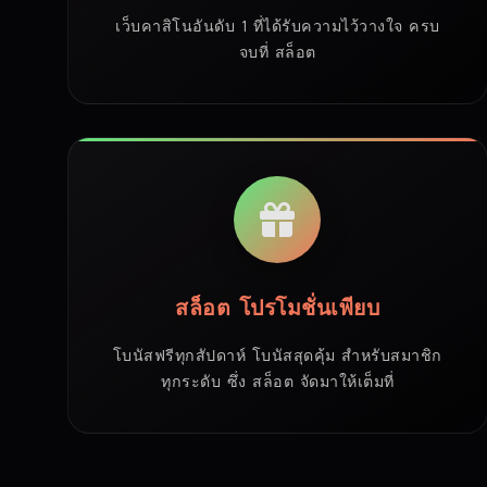
เว็บคาสิโนอันดับ 1 ที่ได้รับความไว้วางใจ ครบ
จบที่ สล็อต
สล็อต โปรโมชั่นเพียบ
โบนัสฟรีทุกสัปดาห์ โบนัสสุดคุ้ม สำหรับสมาชิก
ทุกระดับ ซึ่ง สล็อต จัดมาให้เต็มที่