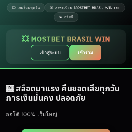
💥 เกมใหม่ทุกวัน
🎲 ลงทะเบียน MOSTBET BRASIL WIN เลย
💫 สวัสดี
💥 MOSTBET BRASIL WIN
เข้าสู่ระบบ
เข้าร่วม
🎰 สล็อตมาแรง คืนยอดเสียทุกวัน
การเงินมั่นคง ปลอดภัย
ออโต้ 100% เว็บใหญ่