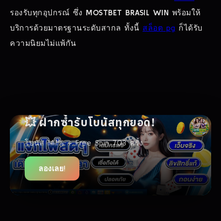
รองรับทุกอุปกรณ์ ซึ่ง
MOSTBET BRASIL WIN
พร้อมให้
บริการด้วยมาตรฐานระดับสากล ทั้งนี้
สล็อต pg
ก็ได้รับ
ความนิยมไม่แพ้กัน
💥 ฝากซ้ำรับโบนัสทุกยอด!
โบนัส 141% + Free Spin 703 ครั้ง
ลองเลย!