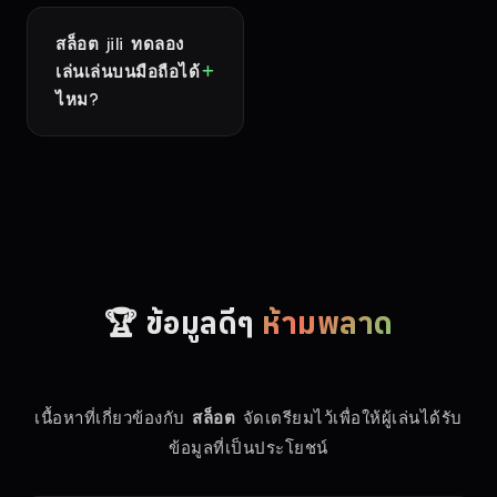
สูตรสล็อต pgมีโปร
WIN
สล็อต
มากมาย เครดิตฟรี
สล็อต jili ทดลอง
โบนัสฝาก และอื่นๆ
เล่นเล่นบนมือถือได้
อีก ที่ MOSTBET
ไหม?
BRASIL WIN
สล็อต jili ทดลองเล่น
เล่นได้ทุกเครื่อง มือ
ถือ แท็บเล็ต เล่นผ่าน
เว็บได้
สล็อต
🏆 ข้อมูลดีๆ
ห้ามพลาด
เนื้อหาที่เกี่ยวข้องกับ
สล็อต
จัดเตรียมไว้เพื่อให้ผู้เล่นได้รับ
ข้อมูลที่เป็นประโยชน์