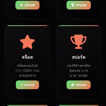
💫 เล่นเลย
🏆 เล่นเลย
สล็อต
สปอร์ต
สล็อตออนไลน์
แทงกีฬาทุกชนิด
กว่า 1,500+ เกม
ฟุตบอล บาส
ครบทุกค่าย
มวย เทนนิส
⭐ เล่นเลย
🎪 เล่นเลย