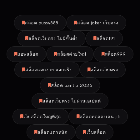
สล็อต pussy888
สล็อต joker เว็บตรง
สล็อตเว็บตรง ไม่มีขั้นต่ำ
สล็อต191
แอพสล็อต
สล็อตค่ายใหม่
สล็อต999
สล็อตแตกง่าย แจกจริง
สล็อตเว็บตรง
สล็อต pantip 2026
สล็อตเว็บตรง ไม่ผ่านเอเย่นต์
เว็บสล็อตใหญ่ที่สุด
สล็อตทดลองเล่น jili
สล็อตแตกหนัก
เว็บสล็อต