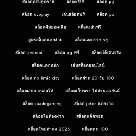
สล็อตครบทุกค่าย
สล็อต789
สล็อต pg
สล็อต evoplay
เล่นสล็อตฟรี
สล็อต pp
สล็อตคืนยอดเสีย
สล็อตเล่นฟรี
สูตรสล็อตแตกง่าย
สล็อตแตกง่าย pg
สล็อต android
สล็อต pg ฟรี
สล็อตได้เงินจริง
สล็อตแตกหนัก
เล่นสล็อตออนไลน์
สล็อต no limit city
สล็อตฝาก 20 รับ 100
สล็อตฝากถอนออโต้
สล็อตเว็บตรง ไม่ผ่านเอเย่นต์
สล็อต spadegaming
สล็อต joker แตกง่าย
สล็อตไม่ต้องฝาก
สล็อตแจ็คพอต
สล็อตใหม่ล่าสุด 2026
สล็อตทุน 100