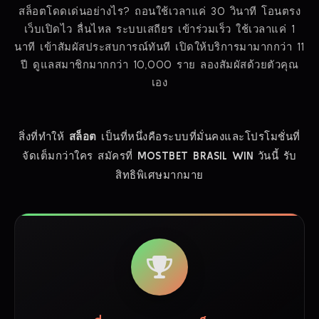
สล็อตโดดเด่นอย่างไร? ถอนใช้เวลาแค่ 30 วินาที โอนตรง
เว็บเปิดไว ลื่นไหล ระบบเสถียร เข้าร่วมเร็ว ใช้เวลาแค่ 1
นาที เข้าสัมผัสประสบการณ์ทันที เปิดให้บริการมามากกว่า 11
ปี ดูแลสมาชิกมากกว่า 10,000 ราย ลองสัมผัสด้วยตัวคุณ
เอง
สิ่งที่ทำให้
สล็อต
เป็นที่หนึ่งคือระบบที่มั่นคงและโปรโมชั่นที่
จัดเต็มกว่าใคร สมัครที่
MOSTBET BRASIL WIN
วันนี้ รับ
สิทธิพิเศษมากมาย