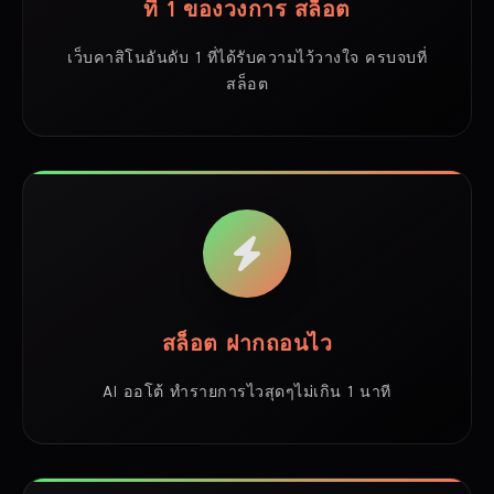
ที่ 1 ของวงการ สล็อต
เว็บคาสิโนอันดับ 1 ที่ได้รับความไว้วางใจ ครบจบที่
สล็อต
สล็อต ฝากถอนไว
AI ออโต้ ทำรายการไวสุดๆไม่เกิน 1 นาที