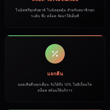
โบนัสฟรีทุกสัปดาห์ โบนัสสุดคุ้ม สำหรับสมาชิกทุก
ระดับ ซึ่ง สล็อต จัดมาให้เต็มที่
แจกคืน
ยอดเสียคืนทุกเดือน รับได้ถึง 10% ไม่มีเงื่อนไข
สล็อต พร้อมให้บริการ