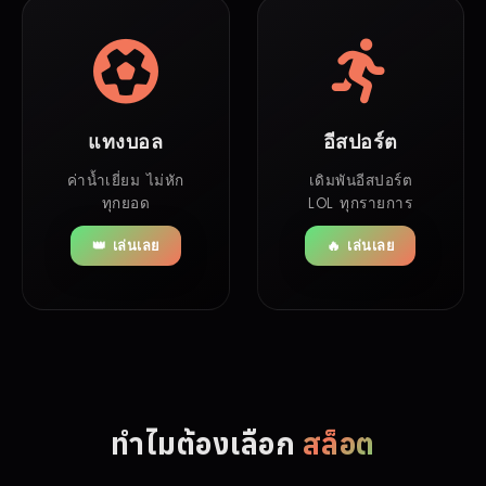
แทงบอล
อีสปอร์ต
ค่าน้ำเยี่ยม ไม่หัก
เดิมพันอีสปอร์ต
ทุกยอด
LOL ทุกรายการ
👑 เล่นเลย
🔥 เล่นเลย
ทำไมต้องเลือก
สล็อต