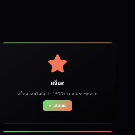
สล็อต
สล็อตออนไลน์กว่า 1,500+ เกม ครบทุกค่าย
⭐ เล่นเลย