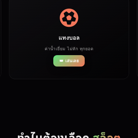
แทงบอล
ค่าน้ำเยี่ยม ไม่หัก ทุกยอด
👑 เล่นเลย