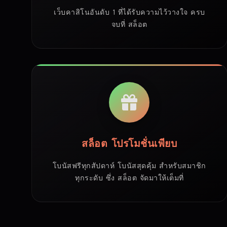
เว็บคาสิโนอันดับ 1 ที่ได้รับความไว้วางใจ ครบ
จบที่ สล็อต
สล็อต โปรโมชั่นเพียบ
โบนัสฟรีทุกสัปดาห์ โบนัสสุดคุ้ม สำหรับสมาชิก
ทุกระดับ ซึ่ง สล็อต จัดมาให้เต็มที่