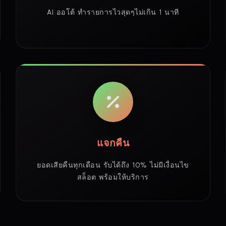
AI ออโต้ ทำรายการไวสุดๆไม่เกิน 1 นาที
แจกคืน
ยอดเสียคืนทุกเดือน รับได้ถึง 10% ไม่มีเงื่อนไข
สล็อต พร้อมให้บริการ