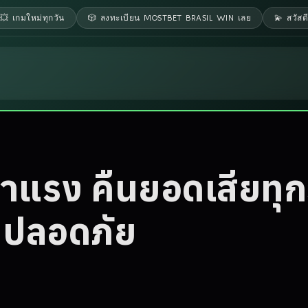
💥 เกมใหม่ทุกวัน
🎲 ลงทะเบียน MOSTBET BRASIL WIN เลย
💫 สวัสด
าแรง คืนยอดเสียทุก
ง ปลอดภัย