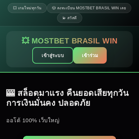
💥 เกมใหม่ทุกวัน
🎲 ลงทะเบียน MOSTBET BRASIL WIN เลย
💫 สวัสดี
💥 MOSTBET BRASIL WIN
เข้าสู่ระบบ
เข้าร่วม
🎰 สล็อตมาแรง คืนยอดเสียทุกวัน
การเงินมั่นคง ปลอดภัย
ออโต้ 100% เว็บใหญ่