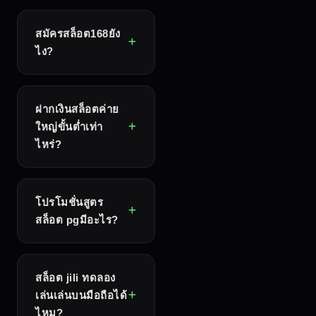
สล็อตเครดิตฟรี ไม่
BRASIL WIN
สล็อต
ต้องฝาก ไม่ต้องแชร์
สมัครสล็อต168ยัง
ได้รับความนิยมสูง
ไง?
สมาชิกเยอะ จ่ายจริง
สล็อต168ไม่ยุ่งยาก
มั่นคง
สล็อต
ใช้เวลาไม่นาน รับ
ฝากเงินสล็อตค่าย
โบนัสทันที
สล็อต
ใหญ่ขั้นต่ำเท่า
ไหร่?
สล็อตค่ายใหญ่ไม่มี
ขั้นต่ำ ทำรายการเร็ว
โปรโมชั่นสูตร
ไม่ถึง 30 วินาที ที่
สล็อต pgมีอะไร?
MOSTBET BRASIL
สูตรสล็อต pgมีโปร
WIN
สล็อต
มากมาย เครดิตฟรี
สล็อต jili ทดลอง
โบนัสฝาก และอื่นๆ
เล่นเล่นบนมือถือได้
อีก ที่ MOSTBET
ไหม?