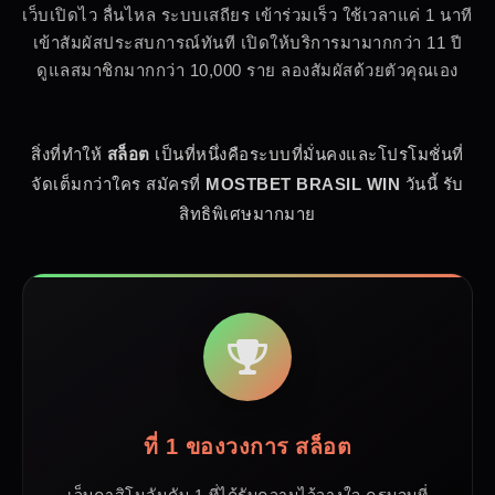
เว็บเปิดไว ลื่นไหล ระบบเสถียร เข้าร่วมเร็ว ใช้เวลาแค่ 1 นาที
เข้าสัมผัสประสบการณ์ทันที เปิดให้บริการมามากกว่า 11 ปี
ดูแลสมาชิกมากกว่า 10,000 ราย ลองสัมผัสด้วยตัวคุณเอง
สิ่งที่ทำให้
สล็อต
เป็นที่หนึ่งคือระบบที่มั่นคงและโปรโมชั่นที่
จัดเต็มกว่าใคร สมัครที่
MOSTBET BRASIL WIN
วันนี้ รับ
สิทธิพิเศษมากมาย
ที่ 1 ของวงการ สล็อต